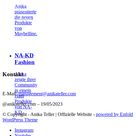
unterstützend zur Seite und helfen bei der erfolgreichen Umsetzung
Anika
der Kampagne.
präsentierte
die neuen
Anika arbeitete bereits erfolgreich mit folgenden Brands zusammen:
Produkte
von
Maybelline.
NA-KD
Fashion
Kontakt
Anika
zeigte ihrer
Community
in einem
E-Mail:
management@anikateller.com
Haul
Produkte
@anikateller.com – 19/05/2023
von NA-
KD.
© Copyright - Anika Teller | Offizielle Website -
powered by Enfold
WordPress Theme
Instagram
Youtube