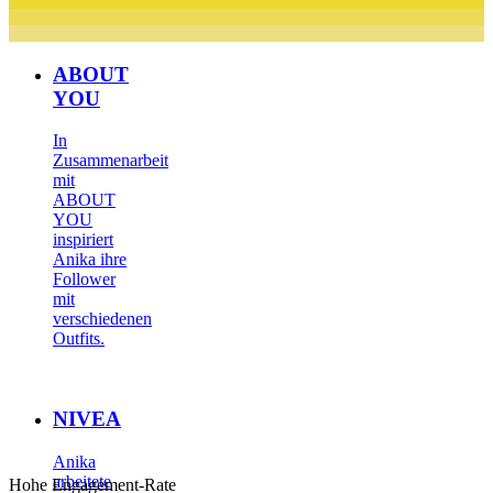
ABOUT
YOU
In
Zusammenarbeit
mit
ABOUT
YOU
inspiriert
Anika ihre
Follower
mit
verschiedenen
Outfits.
NIVEA
Anika
arbeitete
Hohe Engagement-Rate